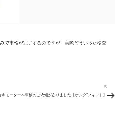
みで車検が完了するのですが、実際どういった検査
次
次
の
セキモーターへ車検のご依頼がありました【ホンダ/フィット】
投
稿