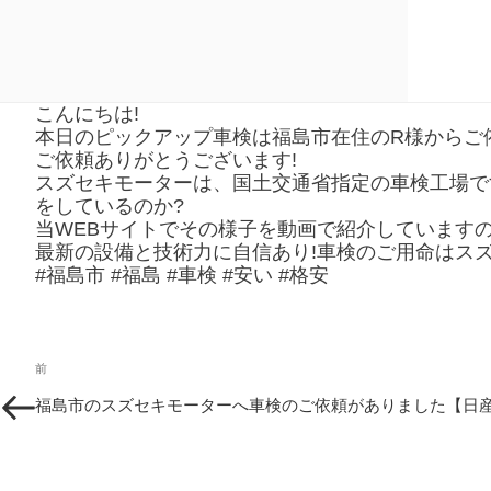
こんにちは!
本日のピックアップ車検は福島市在住のR様からご
ご依頼ありがとうございます!
スズセキモーターは、国土交通省指定の車検工場で
をしているのか?
当WEBサイトでその様子を動画で紹介しています
最新の設備と技術力に自信あり!車検のご用命はスズ
#福島市 #福島 #車検 #安い #格安
投
過
前
稿
去
福島市のスズセキモーターへ車検のご依頼がありました【日産
の
ナ
投
ビ
稿