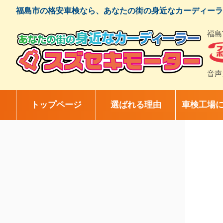
コ
福島市の格安車検なら、あなたの街の身近なカーディーラ
ン
テ
福島
ン
ツ
へ
ス
音声
キ
ッ
プ
トップページ
選ばれる理由
車検工場