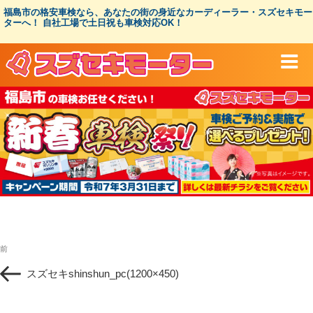
コ
福島市の格安車検なら、あなたの街の身近なカーディーラー・スズセキモー
ン
ターへ！ 自社工場で土日祝も車検対応OK！
テ
ン
ツ
へ
ス
キ
ッ
プ
投
過
前
稿
去
ナ
スズセキshinshun_pc(1200×450)
の
ビ
投
ゲ
稿
ー