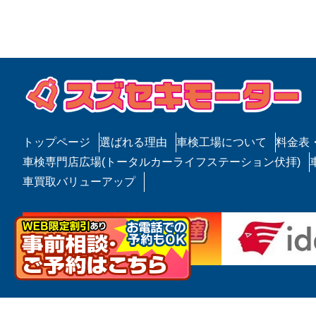
ビ
稿
ゲ
ー
シ
ョ
ン
トップページ
選ばれる理由
車検工場について
料金表
車検専門店広場(トータルカーライフステーション伏拝)
車買取バリューアップ