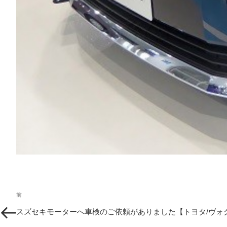
投
過
前
稿
去
スズセキモーターへ車検のご依頼がありました【トヨタ/ヴォ
の
ナ
投