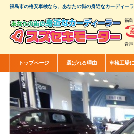
コ
福島市の格安車検なら、あなたの街の身近なカーディーラ
ン
テ
福島
ン
ツ
へ
ス
音声
キ
ッ
プ
トップページ
選ばれる理由
車検工場