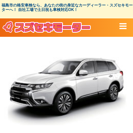
コ
福島市の格安車検なら、あなたの街の身近なカーディーラー・スズセキモー
ン
ターへ！ 自社工場で土日祝も車検対応OK！
テ
ン
ツ
へ
ス
キ
ッ
プ