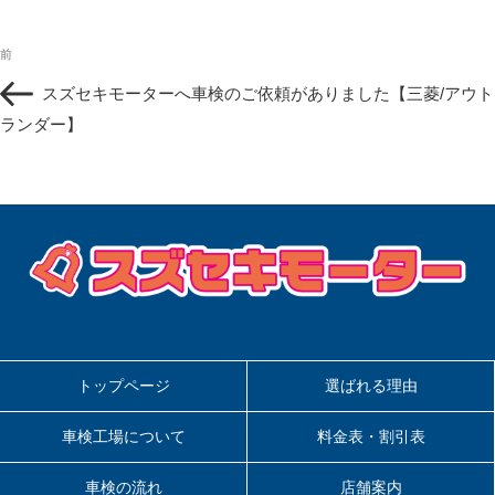
投
過
前
稿
去
ナ
スズセキモーターへ車検のご依頼がありました【三菱/アウト
の
ビ
投
ランダー】
ゲ
稿
ー
シ
ョ
ン
トップページ
選ばれる理由
車検工場について
料金表・割引表
車検の流れ
店舗案内