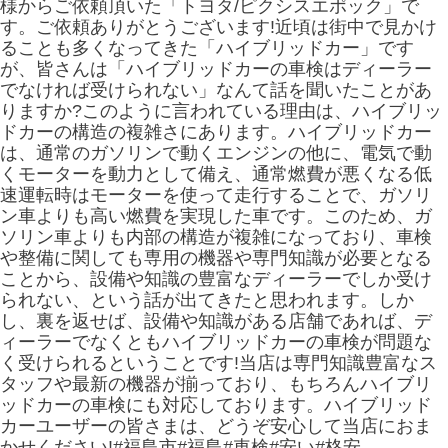
様からご依頼頂いた「トヨタ/ピクシスエポック」で
す。ご依頼ありがとうございます!近頃は街中で見かけ
ることも多くなってきた「ハイブリッドカー」です
が、皆さんは「ハイブリッドカーの車検はディーラー
でなければ受けられない」なんて話を聞いたことがあ
りますか?このように言われている理由は、ハイブリッ
ドカーの構造の複雑さにあります。ハイブリッドカー
は、通常のガソリンで動くエンジンの他に、電気で動
くモーターを動力として備え、通常燃費が悪くなる低
速運転時はモーターを使って走行することで、ガソリ
ン車よりも高い燃費を実現した車です。このため、ガ
ソリン車よりも内部の構造が複雑になっており、車検
や整備に関しても専用の機器や専門知識が必要となる
ことから、設備や知識の豊富なディーラーでしか受け
られない、という話が出てきたと思われます。しか
し、裏を返せば、設備や知識がある店舗であれば、デ
ィーラーでなくともハイブリッドカーの車検が問題な
く受けられるということです!当店は専門知識豊富なス
タッフや最新の機器が揃っており、もちろんハイブリ
ッドカーの車検にも対応しております。ハイブリッド
カーユーザーの皆さまは、どうぞ安心して当店におま
かせください!#福島市#福島#車検#安い#格安