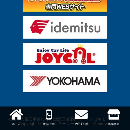
福島市の格安車検なら、指定工場保有の「スズセキモーター」
Copyright © スズセキモーター All Rights Reserved
ホーム
電話予約
WEB予約
店舗案内