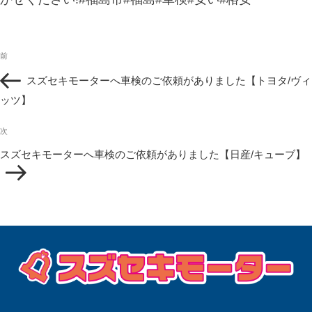
投
過
前
稿
去
ナ
スズセキモーターへ車検のご依頼がありました【トヨタ/ヴィ
の
ビ
投
ッツ】
ゲ
稿
ー
次
シ
次
の
ョ
スズセキモーターへ車検のご依頼がありました【日産/キューブ】
投
ン
稿