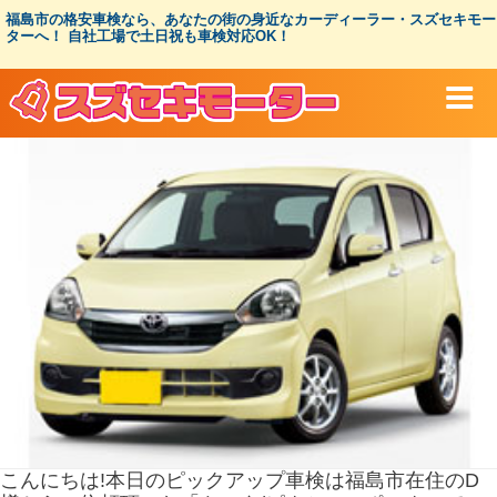
コ
福島市の格安車検なら、あなたの街の身近なカーディーラー・スズセキモー
ン
ターへ！ 自社工場で土日祝も車検対応OK！
テ
ン
ツ
へ
ス
キ
ッ
プ
こんにちは!本日のピックアップ車検は福島市在住のD