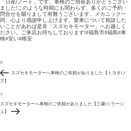
「日産/ノート」です。車検のご用命ありがとうござい
ました!このような時期にも関わらず、多くのご予約・
問合せを賜りまして有難うございます。メカニック一
同、心より感謝申し上げます。愛車について相談した
いことがあれば是非「スズセキモーター」へお越しく
ださい。ご来店お待ちしております!#福島市#福島#車
検#安い#格安
投
過
前
稿
去
ナ
スズセキモーターへ車検のご依頼がありました【トヨタ/ノ
の
ビ
投
ア】
ゲ
稿
ー
次
シ
次
の
ョ
スズセキモーターへ車検のご依頼がありました【三菱/ミラージ
投
ン
ュ】
稿