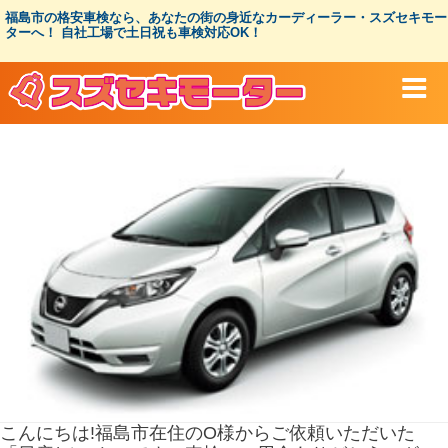
コ
福島市の格安車検なら、あなたの街の身近なカーディーラー・スズセキモー
ン
ターへ！ 自社工場で土日祝も車検対応OK！
テ
ン
ツ
へ
ス
キ
ッ
プ
こんにちは!福島市在住のO様からご依頼いただいた