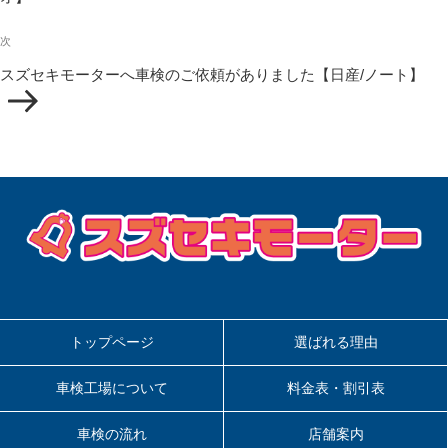
ゲ
稿
ー
次
シ
次
の
ョ
スズセキモーターへ車検のご依頼がありました【日産/ノート】
投
ン
稿
トップページ
選ばれる理由
車検工場について
料金表・割引表
車検の流れ
店舗案内