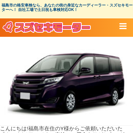
コ
福島市の格安車検なら、あなたの街の身近なカーディーラー・スズセキモー
ン
ターへ！ 自社工場で土日祝も車検対応OK！
テ
ン
ツ
へ
ス
キ
ッ
プ
こんにちは!福島市在住のY様からご依頼いただいた