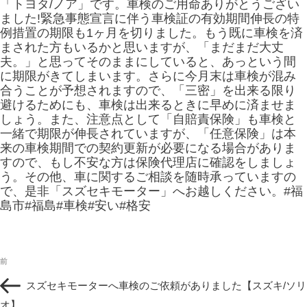
「トヨタ/ノア」です。車検のご用命ありがとうござい
ました!緊急事態宣言に伴う車検証の有効期間伸長の特
例措置の期限も1ヶ月を切りました。もう既に車検を済
まされた方もいるかと思いますが、「まだまだ大丈
夫。」と思ってそのままにしていると、あっという間
に期限がきてしまいます。さらに今月末は車検が混み
合うことが予想されますので、「三密」を出来る限り
避けるためにも、車検は出来るときに早めに済ませま
しょう。また、注意点として「自賠責保険」も車検と
一緒で期限が伸長されていますが、「任意保険」は本
来の車検期間での契約更新が必要になる場合がありま
すので、もし不安な方は保険代理店に確認をしましょ
う。その他、車に関するご相談を随時承っていますの
で、是非「スズセキモーター」へお越しください。#福
島市#福島#車検#安い#格安
投
過
前
稿
去
ナ
スズセキモーターへ車検のご依頼がありました【スズキ/ソリ
の
ビ
投
オ】