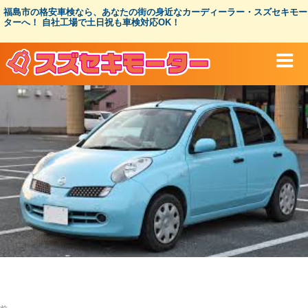
コ
福島市の格安車検なら、あなたの街の身近なカーディーラー・スズセキモー
ン
ターへ！ 自社工場で土日祝も車検対応OK！
テ
ン
ツ
へ
ス
キ
ッ
プ
投