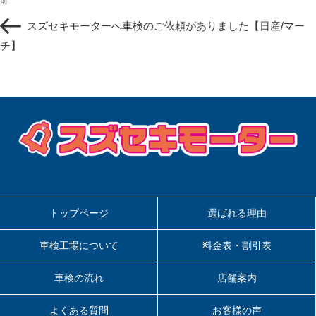
過
前
稿
去
ナ
スズセキモーターへ車検のご依頼がありました【日産/マー
の
ビ
投
チ】
ゲ
稿
ー
シ
ョ
ン
トップページ
選ばれる理由
車検工場について
料金表・割引表
車検の流れ
店舗案内
よくある質問
お客様の声