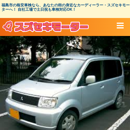
コ
福島市の格安車検なら、あなたの街の身近なカーディーラー・スズセキモー
ン
ターへ！ 自社工場で土日祝も車検対応OK！
テ
ン
ツ
へ
ス
キ
ッ
プ