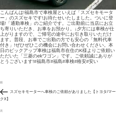
こんばんは!福島市で車検屋といえば「スズセキモータ
ー」のスズセキです!お待たせいたしました。ついに登
場!「通勤車検」のご紹介です。ご出勤前に当店にお立
ち寄りいただき、お車をお預かり。↓夕方には車検が仕
上がりますので、ご帰宅の途中にお引き取りいただけ
ます。普段、お車でご出勤の方でも安心の「無料代車
付き」!ぜひぜひこの機会にお問い合わせください。本
日のピックアップ車検は福島市在住のK様よりご依頼い
ただいた「三菱のekワゴン」です。ご依頼誠にありが
とうございます!#福島市#福島#車検#格安#安い
投
過
前
稿
去
ナ
スズセキモーターへ車検のご依頼がありました【トヨタ/マー
の
ビ
投
クX】
ゲ
稿
ー
次
シ
次
の