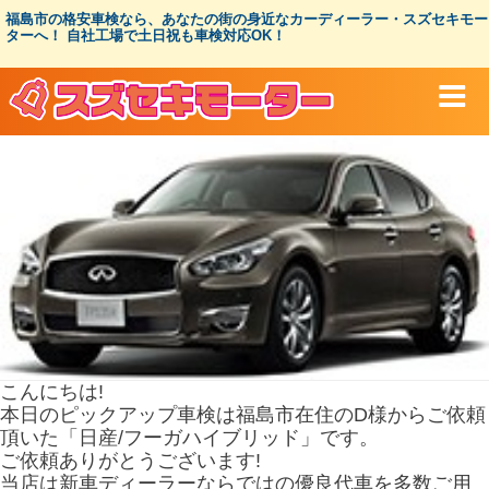
コ
福島市の格安車検なら、あなたの街の身近なカーディーラー・スズセキモー
ン
ターへ！ 自社工場で土日祝も車検対応OK！
テ
ン
ツ
へ
ス
キ
ッ
プ
こんにちは!
本日のピックアップ車検は福島市在住のD様からご依頼
頂いた「日産/フーガハイブリッド」です。
ご依頼ありがとうございます!
当店は新車ディーラーならではの優良代車を多数ご用