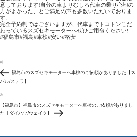
意しております!自分の車よりむしろ代車の乗り心地の
方がよかった、とご満足の声も多数いただいておりま
す。
完全予約制ではございますが、代車までトコトンこだ
わっているスズセキモーターへぜひご用命ください!
#福島市#福島#車検#安い#格安
投
過
前
稿
去
ナ
福島市のスズセキモーターへ車検のご依頼がありました【ス
の
ビ
投
バル/ステラ】
ゲ
稿
ー
次
シ
次
の
ョ
【福島市】福島市のスズセキモーターへ車検のご依頼がありまし
投
ン
た【ダイハツ/ウェイク】
稿