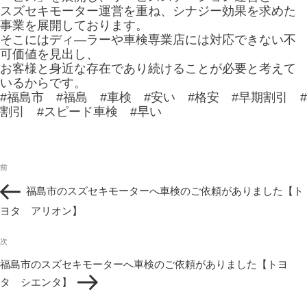
スズセキモーター運営を重ね、シナジー効果を求めた
事業を展開しております。
そこにはディ―ラーや車検専業店には対応できない不
可価値を見出し、
お客様と身近な存在であり続けることが必要と考えて
いるからです。
#福島市 #福島 #車検 #安い #格安 #早期割引 #
割引 #スピード車検 #早い
投
過
前
稿
去
ナ
福島市のスズセキモーターへ車検のご依頼がありました【ト
の
ビ
投
ヨタ アリオン】
ゲ
稿
ー
次
シ
次
の
ョ
福島市のスズセキモーターへ車検のご依頼がありました【トヨ
投
ン
タ シエンタ】
稿