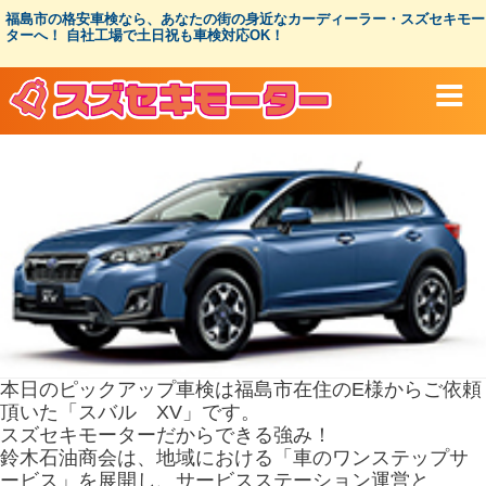
コ
福島市の格安車検なら、あなたの街の身近なカーディーラー・スズセキモー
ン
ターへ！ 自社工場で土日祝も車検対応OK！
テ
ン
ツ
へ
ス
キ
ッ
プ
本日のピックアップ車検は福島市在住のE様からご依頼
頂いた「スバル XV」です。
スズセキモーターだからできる強み！
鈴木石油商会は、地域における「車のワンステップサ
ービス」を展開し、サービスステーション運営と