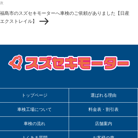
次
シ
次
の
ョ
福島市のスズセキモーターへ車検のご依頼がありました【日産
投
ン
エクストレイル】
稿
トップページ
選ばれる理由
車検工場について
料金表・割引表
車検の流れ
店舗案内
よくある質問
お客様の声