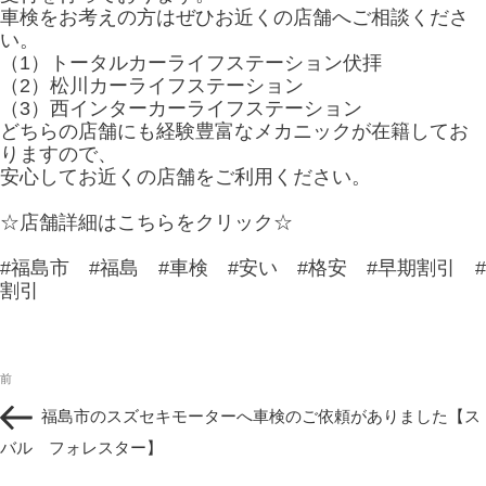
車検をお考えの方はぜひお近くの店舗へご相談くださ
い。
（1）トータルカーライフステーション伏拝
（2）松川カーライフステーション
（3）西インターカーライフステーション
どちらの店舗にも経験豊富なメカニックが在籍してお
りますので、
安心してお近くの店舗をご利用ください。
☆店舗詳細はこちらをクリック☆
#福島市 #福島 #車検 #安い #格安 #早期割引 #
割引
投
過
前
稿
去
ナ
福島市のスズセキモーターへ車検のご依頼がありました【ス
の
ビ
投
バル フォレスター】
ゲ
稿
ー