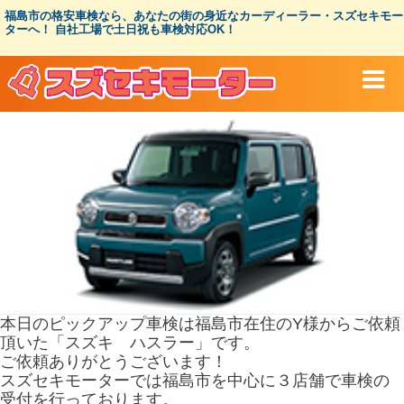
コ
福島市の格安車検なら、あなたの街の身近なカーディーラー・スズセキモー
ン
ターへ！ 自社工場で土日祝も車検対応OK！
テ
ン
ツ
へ
ス
キ
ッ
プ
本日のピックアップ車検は福島市在住のY様からご依頼
頂いた「スズキ ハスラー」です。
ご依頼ありがとうございます！
スズセキモーターでは福島市を中心に３店舗で車検の
受付を行っております。