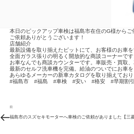
本日のピックアップ車検は福島市在住のG様からご依
ご依頼ありがとうございます！
店舗紹介
最新設備を取り揃えたピットにて、お客様のお車を
全面ガラス張りの明るく開放的な商談コーナーです
お車なんでも商談カウンターです。車販売・買取、
最新のセルフ洗車機を完備。給油のついでにお車を
あらゆるメーカーの新車カタログを取り揃えており
#福島市 #福島 #車検 #安い #格安 #早期割
投
過
前
稿
去
福島市のスズセキモーターへ車検のご依頼がありました【三菱
の
ナ
投
ビ
稿