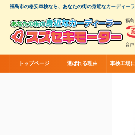
コ
福島市の格安車検なら、あなたの街の身近なカーディーラ
ン
テ
福島
ン
ツ
へ
ス
音声
キ
ッ
プ
トップページ
選ばれる理由
車検工場