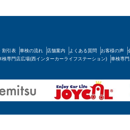
・割引表
車検の流れ
店舗案内
よくある質問
お客様の声
車検専門店広場(西インターカーライフステーション)
車検専門
福島市の格安車検なら、指定工場保有の「スズセキモーター」
Copyright © スズセキモーター All Rights Reserved