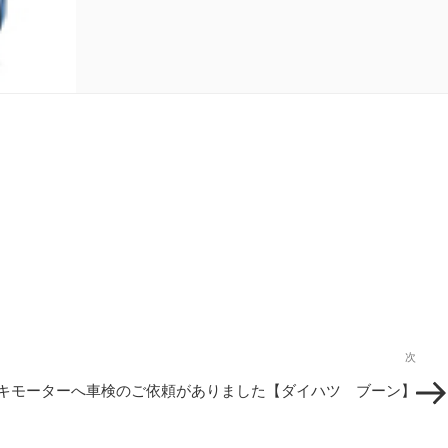
次
次
の
キモーターへ車検のご依頼がありました【ダイハツ ブーン】
投
稿