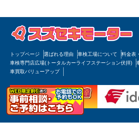
ゲ
ー
シ
ョ
ン
トップページ
選ばれる理由
車検工場について
料金表
車検専門店広場(トータルカーライフステーション伏拝)
車買取バリューアップ