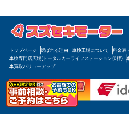
ゲ
ー
シ
ョ
ン
トップページ
選ばれる理由
車検工場について
料金表
車検専門店広場(トータルカーライフステーション伏拝)
車買取バリューアップ