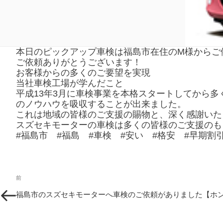
本日のピックアップ車検は福島市在住のM様からご
ご依頼ありがとうございます！
お客様からの多くのご要望を実現
当社車検工場が学んだこと
平成13年3月に車検事業を本格スタートしてから
のノウハウを吸収することが出来ました。
これは地域の皆様のご支援の賜物と、深く感謝いた
スズセキモーターの車検は多くの皆様のご支援のも
#福島市 #福島 #車検 #安い #格安 #早期割
投
過
前
稿
去
福島市のスズセキモーターへ車検のご依頼がありました【ホンダ
の
ナ
投
ビ
稿