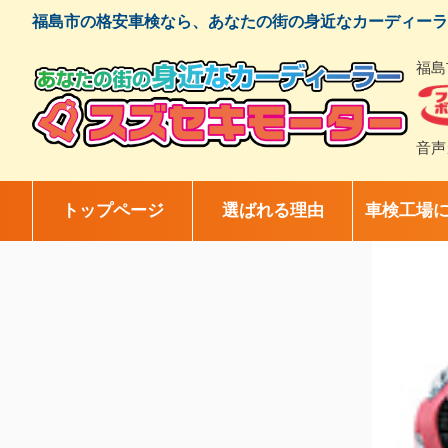
コ
福島市の格安車検なら、あなたの街の身近なカーディーラ
ン
テ
福島
ン
ツ
へ
ス
音声
キ
ッ
プ
トップページ
選ばれる理由
車検工場