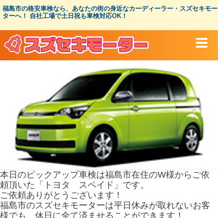
コ
福島市の格安車検なら、あなたの街の身近なカーディーラー・スズセキモー
ン
ターへ！ 自社工場で土日祝も車検対応OK！
テ
ン
ツ
へ
ス
キ
ッ
プ
本日のピックアップ車検は福島市在住のW様からご依
頼頂いた「トヨタ スペイド」です。
ご依頼ありがとうございます！
福島市のスズセキモーターは平日休みが取れないお客
様でも、休日に全て済ませることができます！