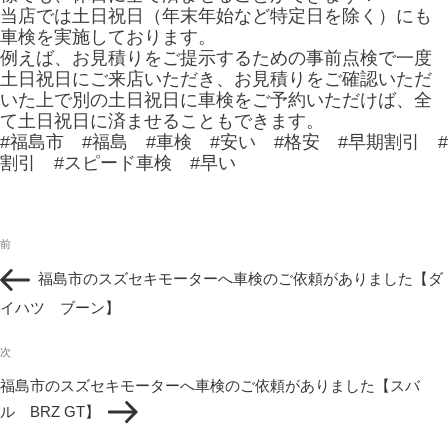
当店では土日祝日（年末年始など特定日を除く）にも
車検を実施しております。
例えば、お見積りをご提示するための事前点検で一度
土日祝日にご来店いただき、お見積りをご確認いただ
いた上で別の土日祝日に車検をご予約いただけば、全
て土日祝日に済ませることもできます。
#福島市 #福島 #車検 #安い #格安 #早期割引 #
割引 #スピード車検 #早い
投
過
前
稿
去
ナ
福島市のスズセキモーターへ車検のご依頼がありました【ダ
の
ビ
投
イハツ ブーン】
ゲ
稿
ー
次
シ
次
の
ョ
福島市のスズセキモーターへ車検のご依頼がありました【スバ
投
ン
ル BRZ GT】
稿