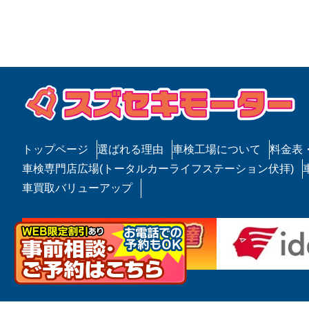
ナ
投
ビ
稿
ゲ
ー
シ
ョ
ン
トップページ
選ばれる理由
車検工場について
料金表
車検専門店広場(トータルカーライフステーション伏拝)
車買取バリューアップ