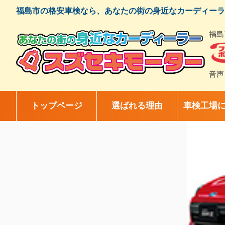
コ
福島市の格安車検なら、あなたの街の身近なカーディーラ
ン
テ
福島
ン
ツ
へ
ス
音声
キ
ッ
プ
トップページ
選ばれる理由
車検工場