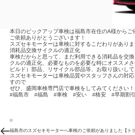
本日のピックアップ車検は福島市在住のA様からご依
ご依頼ありがとうございます！
スズセキモーターは車検に対するこだわりがありま
消耗品交換サイクルの適正化
車検だからと思って、まだ利用できる消耗品を交換
クルの適正化、必要なものを必要な時にオススメさ
ビルド）部品、リサイクル部品等、お取り扱いして
スズセキモーターは車検品質やスタッフさんの対応
すので
ぜひ、盛岡車検専門店で車検をしてみてください！
#福島市 #福島 #車検 #安い #格安 #早期割
投
過
前
稿
去
福島市のスズセキモーターへ車検のご依頼がありました【ト
の