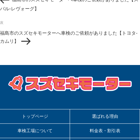
の
ビ
投
バル-レヴォーグ】
ゲ
稿
ー
次
シ
次
の
ョ
福島市のスズセキモーターへ車検のご依頼がありました【トヨタ-
投
ン
カムリ】
稿
トップページ
選ばれる理由
車検工場について
料金表・割引表