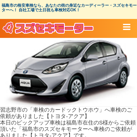
コ
福島市の格安車検なら、あなたの街の身近なカーディーラー・スズセキモー
ン
ターへ！ 自社工場で土日祝も車検対応OK！
テ
ン
ツ
へ
ス
キ
ッ
プ
習志野市の「車検のカードックトウホウ」へ車検のご
依頼がありました【トヨタ-アクア】
本日のピックアップ車検は福島市在住のS様からご依頼
頂いた「福島市のスズセキモーターへ車検のご依頼が
ありました【トヨタ-アクア】です。