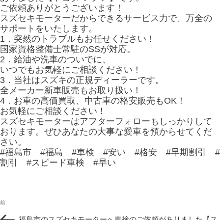
ご依頼ありがとうございます！
スズセキモーターだからできるサービス力で、万全の
サポートをいたします。
1．突然のトラブルもお任せください！
国家資格整備士常駐のSSが対応。
2．給油や洗車のついでに、
いつでもお気軽にご相談ください！
3．当社はスズキの正規ディーラーです。
全メーカー新車販売もお取り扱い！
4．お車の高価買取、中古車の格安販売もOK！
お気軽にご相談ください！
スズセキモーターはアフターフォローもしっかりして
おります。ぜひあなたの大事な愛車を預からせてくだ
さい。
#福島市 #福島 #車検 #安い #格安 #早期割引 #
割引 #スピード車検 #早い
投
過
前
稿
去
ナ
福島市のスズセキモーターへ車検のご依頼がありました【ス