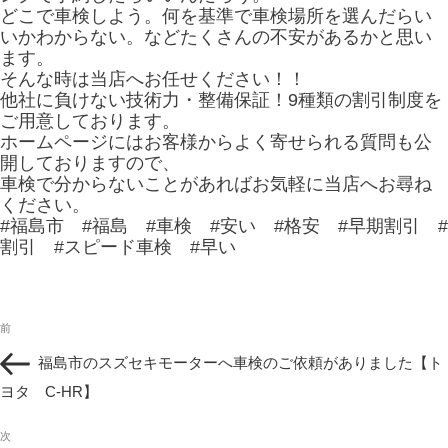
どこで車検しよう。何を基準で車検場所を選んだらい
いかわからない。などたくさんの不安があるかと思い
ます。
そんな時は当店へお任せください！！
他社に負けない技術力・整備保証！9種類の割引制度を
ご用意しております。
ホームページにはお客様からよく寄せられる質問も公
開しておりますので、
車検で分からないことがあればお気軽に当店へお尋ね
ください。
#福島市 #福島 #車検 #安い #格安 #早期割引 #
割引 #スピード車検 #早い
投
過
前
稿
去
ナ
福島市のスズセキモーターへ車検のご依頼がありました【ト
の
ビ
投
ヨタ C-HR】
ゲ
稿
ー
次
シ
次