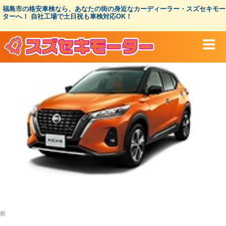
コ
福島市の格安車検なら、あなたの街の身近なカーディーラー・スズセキモー
ン
ターへ！ 自社工場で土日祝も車検対応OK！
テ
ン
ツ
へ
ス
キ
ッ
プ
投
過
前
稿
去