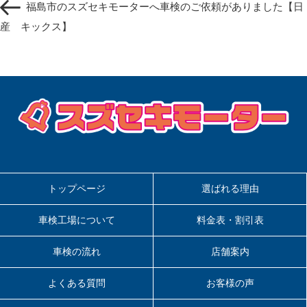
ナ
福島市のスズセキモーターへ車検のご依頼がありました【日
の
ビ
投
産 キックス】
ゲ
稿
ー
シ
ョ
ン
トップページ
選ばれる理由
車検工場について
料金表・割引表
車検の流れ
店舗案内
よくある質問
お客様の声