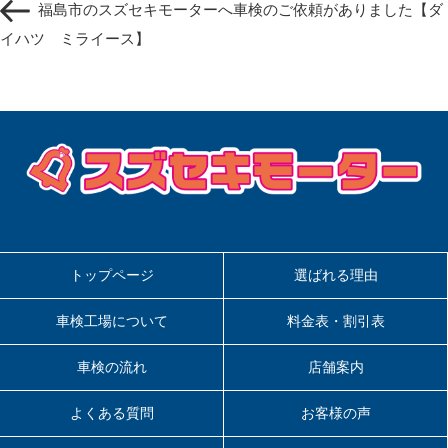
ナ
福島市のスズセキモーターへ車検のご依頼がありました【ダ
の
ビ
投
イハツ ミライース】
ゲ
稿
ー
シ
ョ
ン
トップページ
選ばれる理由
車検工場について
料金表・割引表
車検の流れ
店舗案内
よくある質問
お客様の声