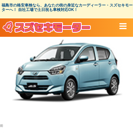
コ
福島市の格安車検なら、あなたの街の身近なカーディーラー・スズセキモー
ン
ターへ！ 自社工場で土日祝も車検対応OK！
テ
ン
ツ
へ
ス
キ
ッ
プ
投
過
前
稿
去