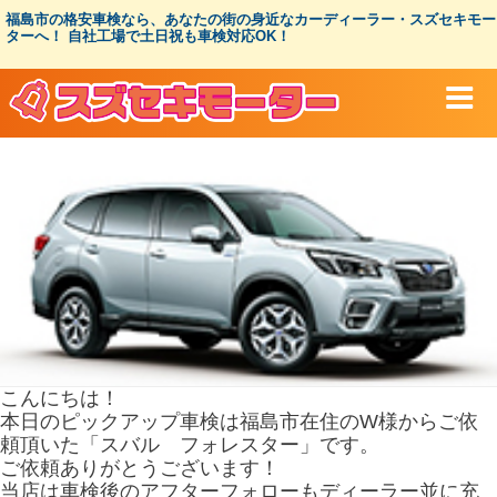
コ
福島市の格安車検なら、あなたの街の身近なカーディーラー・スズセキモー
ン
ターへ！ 自社工場で土日祝も車検対応OK！
テ
ン
ツ
へ
ス
キ
ッ
プ
こんにちは！
本日のピックアップ車検は福島市在住のW様からご依
頼頂いた「スバル フォレスター」です。
ご依頼ありがとうございます！
当店は車検後のアフターフォローもディーラー並に充