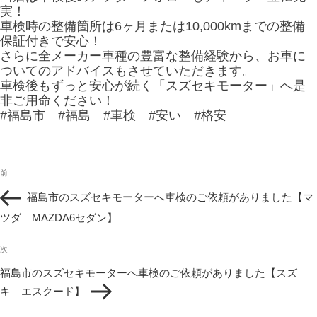
実！
車検時の整備箇所は6ヶ月または10,000kmまでの整備
保証付きで安心！
さらに全メーカー車種の豊富な整備経験から、お車に
ついてのアドバイスもさせていただきます。
車検後もずっと安心が続く「スズセキモーター」へ是
非ご用命ください！
#福島市 #福島 #車検 #安い #格安
投
過
前
稿
去
ナ
福島市のスズセキモーターへ車検のご依頼がありました【マ
の
ビ
投
ツダ MAZDA6セダン】
ゲ
稿
ー
次
シ
次
の
ョ
福島市のスズセキモーターへ車検のご依頼がありました【スズ
投
ン
キ エスクード】
稿