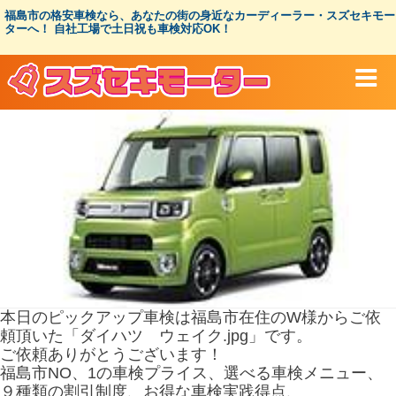
コ
福島市の格安車検なら、あなたの街の身近なカーディーラー・スズセキモー
ン
ターへ！ 自社工場で土日祝も車検対応OK！
テ
ン
ツ
へ
ス
キ
ッ
プ
本日のピックアップ車検は福島市在住のW様からご依
頼頂いた「ダイハツ ウェイク.jpg」です。
ご依頼ありがとうございます！
福島市NO、1の車検プライス、選べる車検メニュー、
９種類の割引制度、お得な車検実践得点、