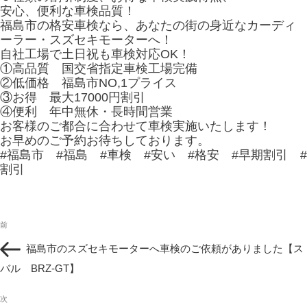
安心、便利な車検品質！
福島市の格安車検なら、あなたの街の身近なカーディ
ーラー・スズセキモーターへ！
自社工場で土日祝も車検対応OK！
①高品質 国交省指定車検工場完備
②低価格 福島市NO,1プライス
③お得 最大17000円割引
④便利 年中無休・長時間営業
お客様のご都合に合わせて車検実施いたします！
お早めのご予約お待ちしております。
#福島市 #福島 #車検 #安い #格安 #早期割引 #
割引
投
過
前
稿
去
ナ
福島市のスズセキモーターへ車検のご依頼がありました【ス
の
ビ
投
バル BRZ-GT】
ゲ
稿
ー
次
シ
次