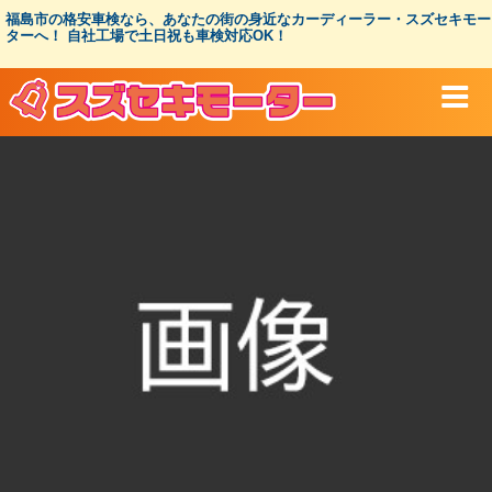
コ
福島市の格安車検なら、あなたの街の身近なカーディーラー・スズセキモー
ン
ターへ！ 自社工場で土日祝も車検対応OK！
テ
ン
ツ
へ
ス
キ
ッ
プ