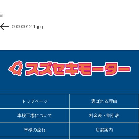
投
過
前
稿
去
ナ
00000012-1.jpg
の
ビ
投
ゲ
稿
ー
シ
ョ
ン
トップページ
選ばれる理由
車検工場について
料金表・割引表
車検の流れ
店舗案内