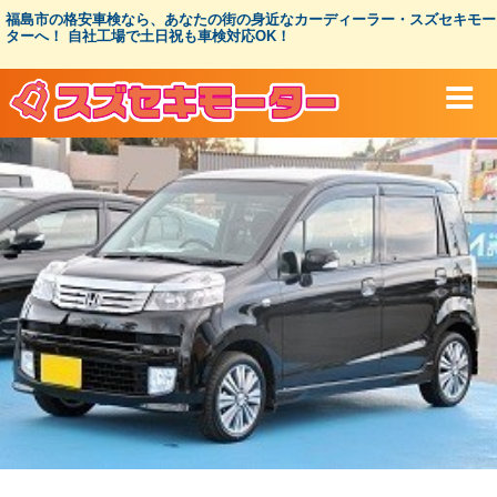
コ
福島市の格安車検なら、あなたの街の身近なカーディーラー・スズセキモー
ン
ターへ！ 自社工場で土日祝も車検対応OK！
テ
ン
ツ
へ
ス
キ
ッ
プ