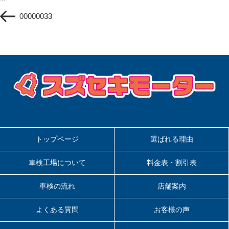
稿
去
ナ
00000033
の
ビ
投
ゲ
稿
ー
シ
ョ
ン
トップページ
選ばれる理由
車検工場について
料金表・割引表
車検の流れ
店舗案内
よくある質問
お客様の声