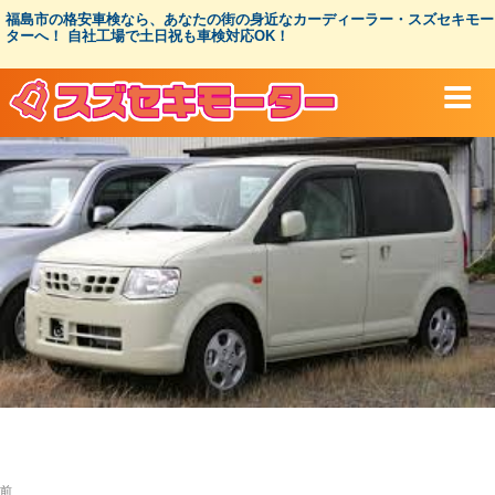
コ
福島市の格安車検なら、あなたの街の身近なカーディーラー・スズセキモー
ン
ターへ！ 自社工場で土日祝も車検対応OK！
テ
ン
ツ
へ
ス
キ
ッ
プ
投
過
前