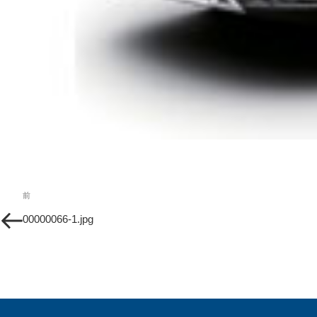
投
過
前
稿
去
00000066-1.jpg
の
ナ
投
ビ
稿
ゲ
ー