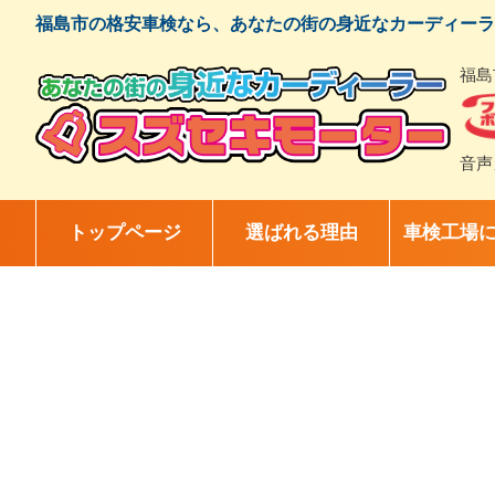
コ
福島市の格安車検なら、あなたの街の身近なカーディーラ
ン
テ
福島
ン
ツ
へ
ス
音声
キ
ッ
プ
トップページ
選ばれる理由
車検工場