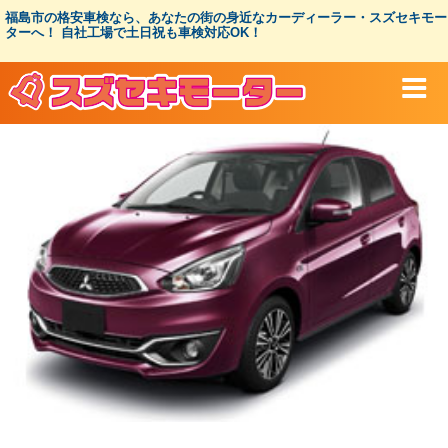
コ
福島市の格安車検なら、あなたの街の身近なカーディーラー・スズセキモー
ン
ターへ！ 自社工場で土日祝も車検対応OK！
テ
ン
ツ
へ
ス
キ
ッ
プ