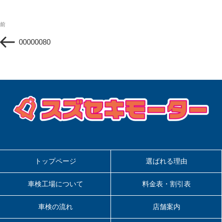
投
過
前
稿
去
ナ
00000080
の
ビ
投
ゲ
稿
ー
シ
ョ
ン
トップページ
選ばれる理由
車検工場について
料金表・割引表
車検の流れ
店舗案内