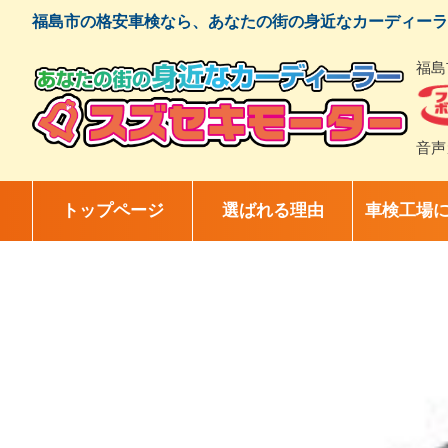
コ
福島市の格安車検なら、あなたの街の身近なカーディーラ
ン
テ
福島
ン
ツ
へ
ス
音声
キ
ッ
プ
トップページ
選ばれる理由
車検工場