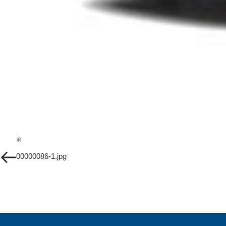
投
過
前
稿
去
00000086-1.jpg
の
ナ
投
ビ
稿
ゲ
ー