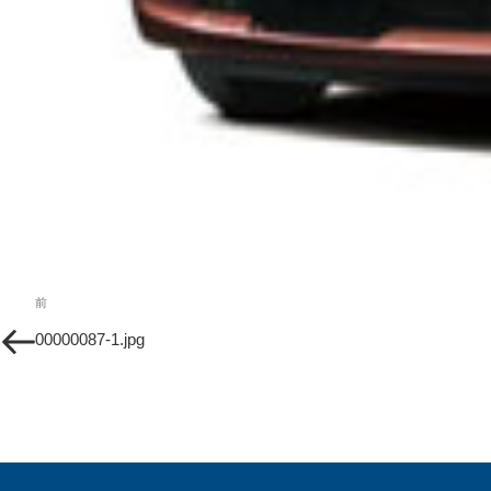
投
過
前
稿
去
00000087-1.jpg
の
ナ
投
ビ
稿
ゲ
ー