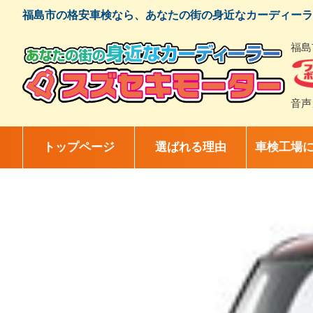
コ
福島市の格安車検なら、あなたの街の身近なカーディーラ
ン
テ
福島
ン
ツ
へ
ス
音声
キ
ッ
プ
トップページ
選ばれる理由
車検工場