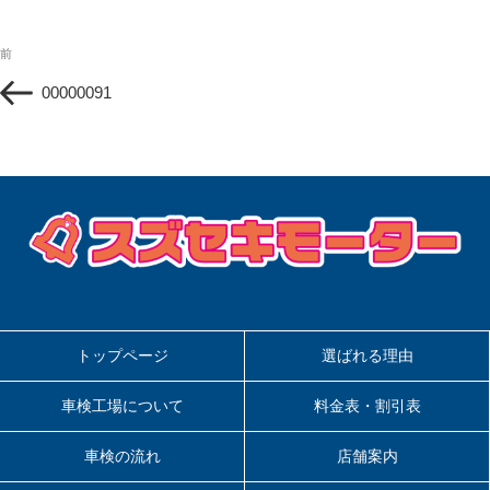
投
過
前
稿
去
ナ
00000091
の
ビ
投
ゲ
稿
ー
シ
ョ
ン
トップページ
選ばれる理由
車検工場について
料金表・割引表
車検の流れ
店舗案内