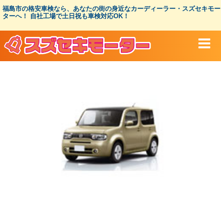
コ
福島市の格安車検なら、あなたの街の身近なカーディーラー・スズセキモー
ン
ターへ！ 自社工場で土日祝も車検対応OK！
テ
ン
ツ
へ
ス
キ
ッ
プ