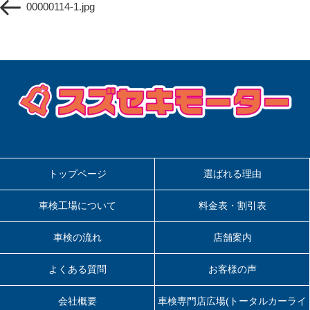
ナ
00000114-1.jpg
の
ビ
投
ゲ
稿
ー
シ
ョ
ン
トップページ
選ばれる理由
車検工場について
料金表・割引表
車検の流れ
店舗案内
よくある質問
お客様の声
会社概要
車検専門店広場(トータルカーライ