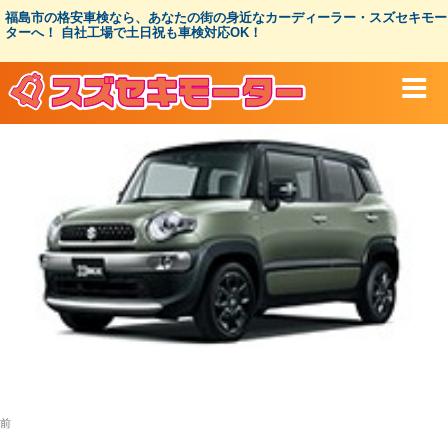
コ
福島市の格安車検なら、あなたの街の身近なカーディーラー・スズセキモー
ン
ターへ！ 自社工場で土日祝も車検対応OK！
テ
ン
ツ
へ
ス
キ
ッ
プ
投
過
前
稿
去