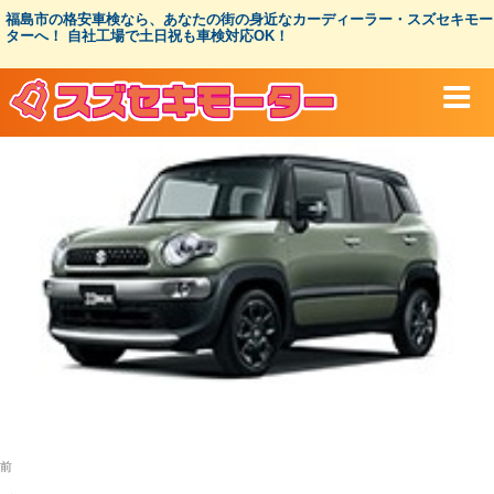
コ
福島市の格安車検なら、あなたの街の身近なカーディーラー・スズセキモー
ン
ターへ！ 自社工場で土日祝も車検対応OK！
テ
ン
ツ
へ
ス
キ
ッ
プ
投
過
前
稿
去