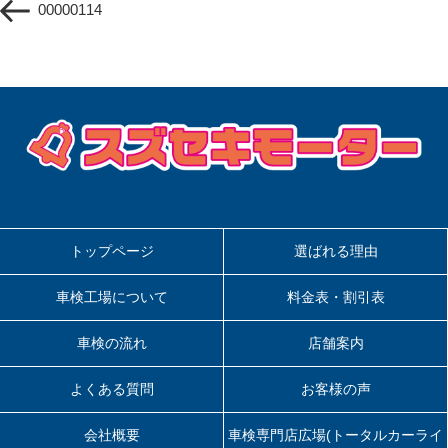
ナ
00000114
の
ビ
投
ゲ
稿
ー
シ
ョ
ン
トップページ
選ばれる理由
車検工場について
料金表・割引表
車検の流れ
店舗案内
よくある質問
お客様の声
会社概要
車検専門店広場(トータルカーライ