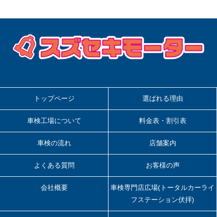
稿
ー
シ
ョ
ン
トップページ
選ばれる理由
車検工場について
料金表・割引表
車検の流れ
店舗案内
よくある質問
お客様の声
会社概要
車検専門店広場(トータルカーライ
フステーション伏拝)