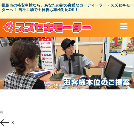
コ
福島市の格安車検なら、あなたの街の身近なカーディーラー・スズセキモー
ン
ターへ！ 自社工場で土日祝も車検対応OK！
テ
ン
ツ
へ
ス
キ
ッ
プ
投
過
前
稿
去
ナ
3
の
ビ
投
ゲ