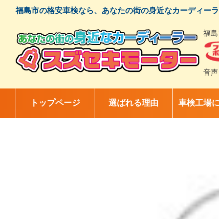
コ
福島市の格安車検なら、あなたの街の身近なカーディーラ
ン
テ
福島
ン
ツ
へ
ス
音声
キ
ッ
プ
トップページ
選ばれる理由
車検工場