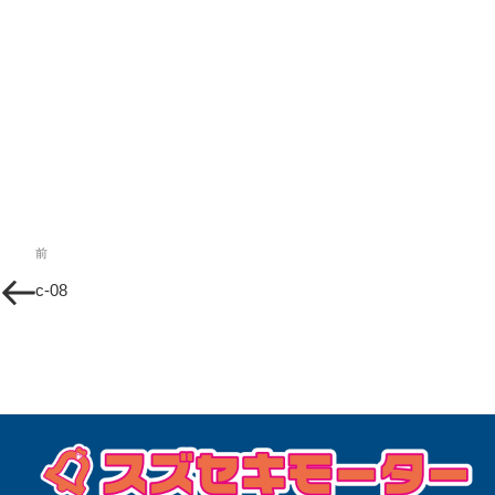
投
過
前
稿
去
c-08
の
ナ
投
ビ
稿
ゲ
ー
シ
ョ