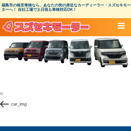
コ
福島市の格安車検なら、あなたの街の身近なカーディーラー・スズセキモー
ン
ターへ！ 自社工場で土日祝も車検対応OK！
テ
ン
ツ
へ
ス
キ
ッ
プ
投
過
前
稿
去
ナ
car_img
の
ビ
投
ゲ
稿
ー
シ