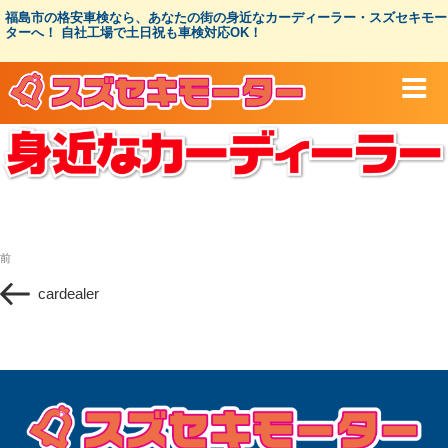
コ
福島市の格安車検なら、あなたの街の身近なカーディーラー・スズセキモー
ン
ターへ！ 自社工場で土日祝も車検対応OK！
テ
ン
ツ
へ
ス
キ
ッ
プ
投
過
前
稿
去
ナ
cardealer
の
ビ
投
ゲ
稿
ー
シ
ョ
ン