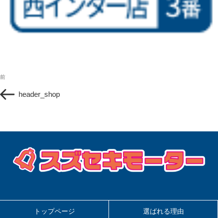
投
過
前
稿
去
ナ
header_shop
の
ビ
投
ゲ
稿
ー
シ
ョ
ン
トップページ
選ばれる理由