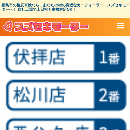
コ
福島市の格安車検なら、あなたの街の身近なカーディーラー・スズセキモー
ン
ターへ！ 自社工場で土日祝も車検対応OK！
テ
ン
ツ
へ
ス
キ
ッ
プ