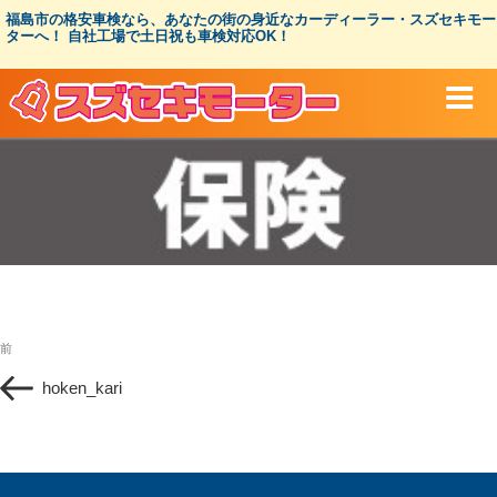
コ
福島市の格安車検なら、あなたの街の身近なカーディーラー・スズセキモー
ン
ターへ！ 自社工場で土日祝も車検対応OK！
テ
ン
ツ
へ
ス
キ
ッ
プ
投
過
前
稿
去
ナ
hoken_kari
の
ビ
投
ゲ
稿
ー
シ
ョ