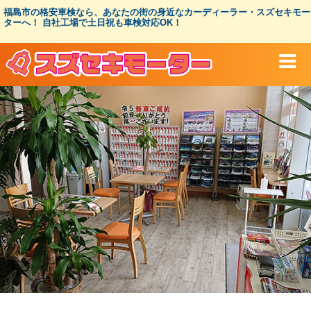
コ
福島市の格安車検なら、あなたの街の身近なカーディーラー・スズセキモー
ン
ターへ！ 自社工場で土日祝も車検対応OK！
テ
ン
ツ
へ
ス
キ
ッ
プ