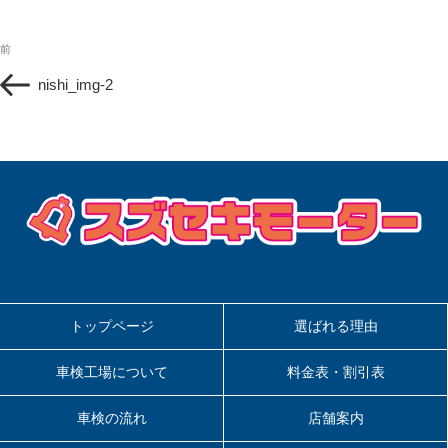
投
過
前
稿
去
ナ
nishi_img-2
の
ビ
投
ゲ
稿
ー
シ
ョ
ン
トップページ
選ばれる理由
車検工場について
料金表・割引表
車検の流れ
店舗案内