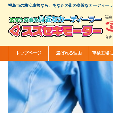
コ
福島市の格安車検なら、あなたの街の身近なカーディーラ
ン
テ
福島
ン
ツ
へ
ス
音声
キ
ッ
プ
トップページ
選ばれる理由
車検工場