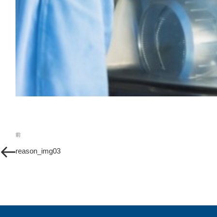
投
過
前
稿
去
reason_img03
の
ナ
投
ビ
稿
ゲ
ー