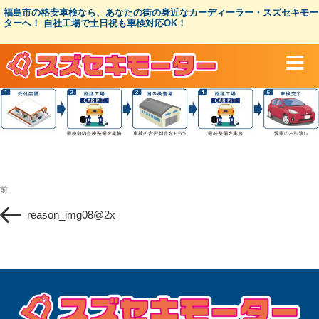
コ
福島市の格安車検なら、あなたの街の身近なカーディーラー・スズセキモー
ン
ターへ！ 自社工場で土日祝も車検対応OK！
テ
ン
ツ
へ
ス
キ
ッ
プ
投
過
前
稿
去
ナ
reason_img08@2x
の
ビ
投
ゲ
稿
ー
シ
ョ
ン