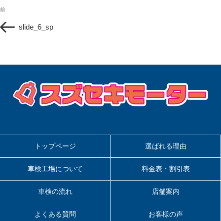
投
過
前
稿
去
ナ
slide_6_sp
の
ビ
投
ゲ
稿
ー
シ
ョ
ン
トップページ
選ばれる理由
車検工場について
料金表・割引表
車検の流れ
店舗案内
よくある質問
お客様の声