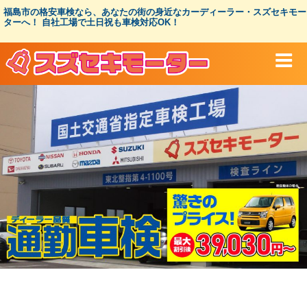
コ
福島市の格安車検なら、あなたの街の身近なカーディーラー・スズセキモー
ン
ターへ！ 自社工場で土日祝も車検対応OK！
テ
ン
ツ
へ
ス
キ
ッ
プ