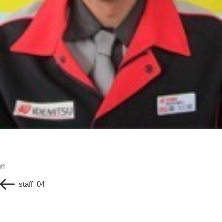
投
過
前
稿
去
ナ
staff_04
の
ビ
投
ゲ
稿
ー
シ