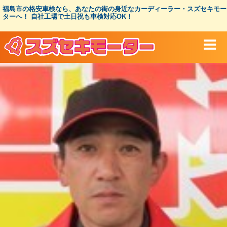
コ
福島市の格安車検なら、あなたの街の身近なカーディーラー・スズセキモー
ン
ターへ！ 自社工場で土日祝も車検対応OK！
テ
ン
ツ
へ
ス
キ
ッ
プ